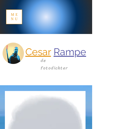
ME
NU
Cesar
Rampe
de
fotodichter