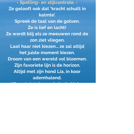
- Spelling- en stijlcontrole. -
Ze gelooft ook dat ‘kracht schuilt in
kalmte’.
Spreek de taal van de golven.
Ze is lief en lacht!
Ze wordt blij als ze meeuwen rond de
zon ziet vliegen.
Laat haar niet kiezen... ze zal altijd
het juiste moment kiezen.
Droom van een wereld vol bloemen.
Zijn favoriete lijn is de horizon.
Altijd met zijn hond Lia, in koor
ademhalend.
Hij zegt dat de magie in de kleine
momenten zit.
Hij weet hoe hij de tijd moet stoppen
en... hij is in staat de lucht aan te
raken!
's Nachts loopt hij op de maan,
Hij schiet foto's van hoop naar zijn
Middellandse Zee.