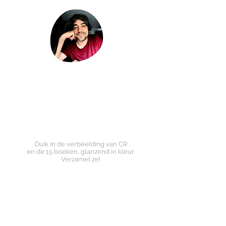
Duik in de verbeelding van CR
en de 15 boeken,
glanzend in kleur.
Verzamel ze!