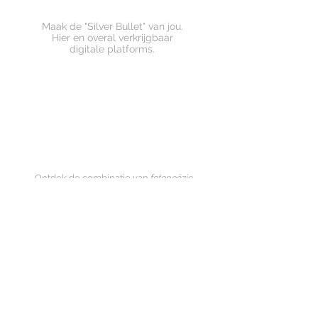
Maak de
"Silver Bullet" van jou.
Hier en overal verkrijgbaar
digitale platforms.
Ontdek de combinatie van
fotopoëzie
en geniet ervan om op korte afstand te
sterven.
Liefdevolle en authentieke audiovisuele