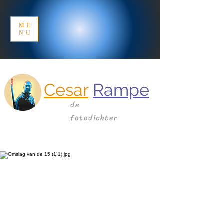
ME
NU
Cesar
Rampe
de
fotodichter