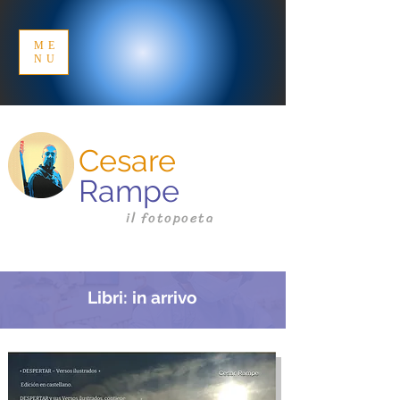
ME
NU
Cesare
Rampe
il fotopoeta
Libri: in arrivo