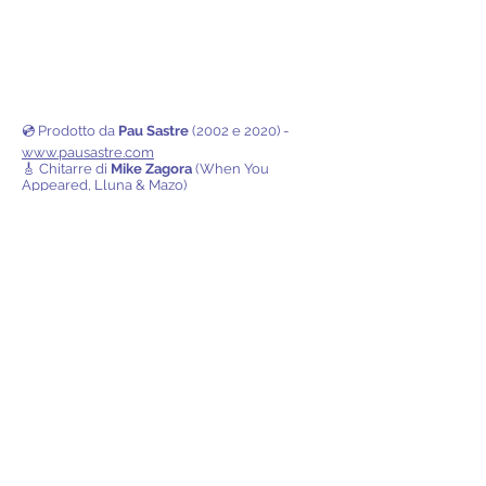
💿 Prodotto da
Pau Sastre
(2002 e 2020) -
www.pausastre.com
🎸 Chitarre di
Mike Zagora
(When You
Appeared, Lluna & Mazo)
🎼 Composto e con la 🎤 voce di
Cesar Rampe
Disponibile anche su tutte le
piattaforme digitali!