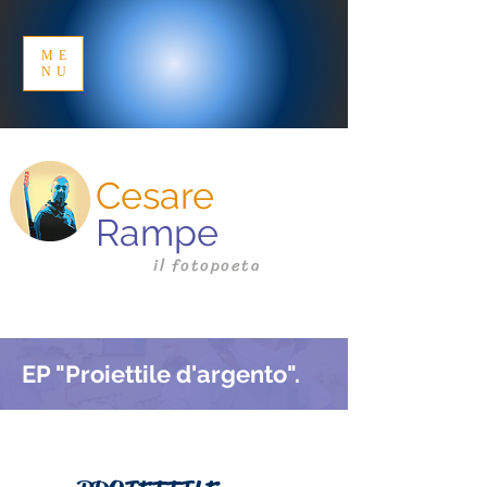
ME
NU
Cesare
Rampe
il fotopoeta
EP "Proiettile d'argento".