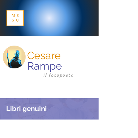
ME
NU
Cesare
Rampe
il fotopoeta
Libri genuini