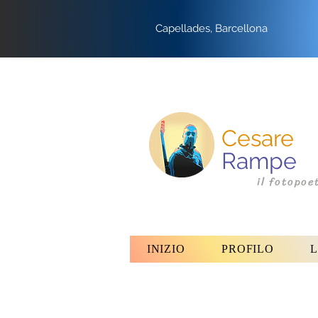
Capellades, Barcellona
Cesare
Rampe
il fotopoe
INIZIO
PROFILO
L