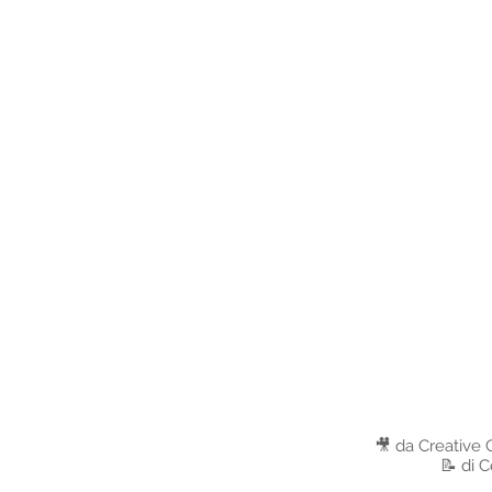
🎥 da Creativ
📝 di 