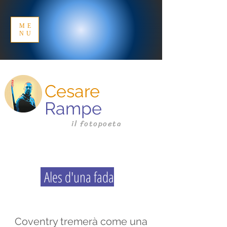
ME
NU
Cesare
Rampe
il fotopoeta
Ales d'una fada
Coventry tremerà come una