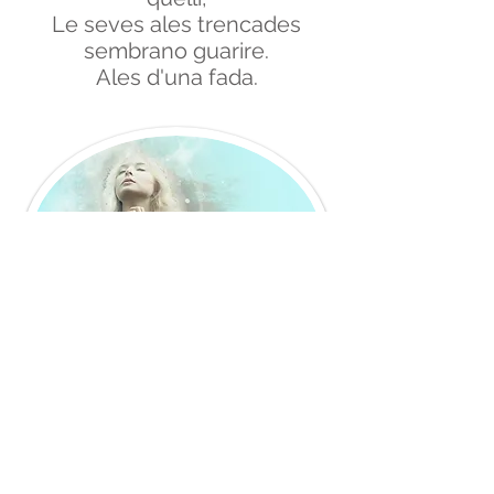
Le seves ales trencades
sembrano guarire.
Ales d'una fada.
Se fossero stati fortunati,
avrebbe imparato a volare!
Il taxi arriverà alla fine del