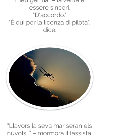
meu germà” – la verità è
essere sinceri.
"D'accordo."
"È qui per la licenza di pilota",
dice.
“Llavors la seva mar seran els
núvols…” – mormora il tassista.