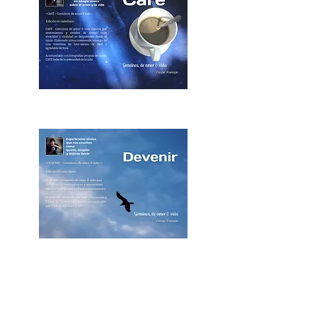
Äkta
- det där rimmet -