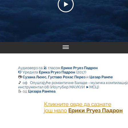
Аудиоверз са 🎤 гласом
Ерике Ргуез Падрон
🎼 Уредила
Ерика Ргуез Падрон
(2017)
📷
Сузана Љоес, Густаво Рохас Перез
и
Цезар Рампе
🎵
оф
Опуштајуће романтичне баладе - музичка компилациј
инструментал 08
(Иоутубер МАУКУИ ►МСЦ)
📝 од
Цезара Рампеа
Кликните овде да сазнате
још мало
Ерики Ргуез Падрон