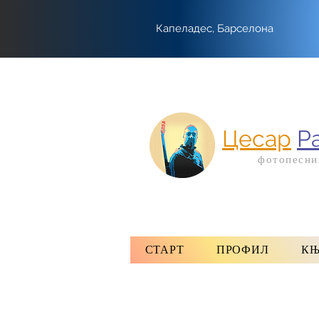
Капеладес, Барселона
Цесар
Р
фотопесни
СТАРТ
ПРОФИЛ
КЊ