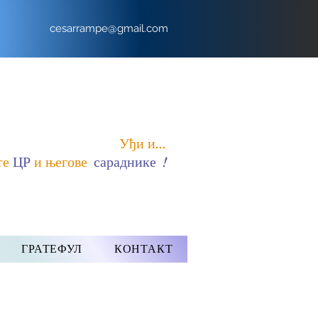
cesarrampe@gmail.com
Уђи и...
те
ЦР
и његове
сараднике
!
ГРАТЕФУЛ
КОНТАКТ