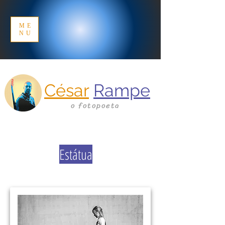
ME
NU
César
Rampe
o fotopoeta
Estátua