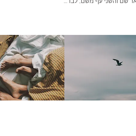
ר שם והשני עף משם, לבד...