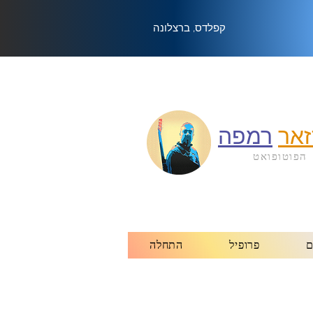
קפלדס, ברצלונה
אר
רמפה
הפוטופואט
ם
פרופיל
התחלה