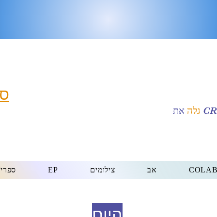
סז
את CR
גלה
COLA
אב
צילומים
EP
ספרי
היום