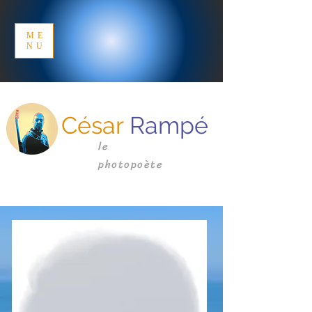
ME
NU
César
Rampé
le
photopoète