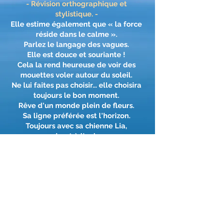
- Révision orthographique et
stylistique. -
Elle estime également que « la force
réside dans le calme ».
Parlez le langage des vagues.
Elle est douce et souriante !
Cela la rend heureuse de voir des
mouettes voler autour du soleil.
Ne lui faites pas choisir... elle choisira
toujours le bon moment.
Rêve d'un monde plein de fleurs.
Sa ligne préférée est l'horizon.
Toujours avec sa chienne Lia,
respirant à l'unisson.
Il dit que la magie réside dans les
petits moments.
Il sait arrêter le temps et… il est
capable de toucher le ciel !
La nuit, il marche sur la lune,
Il prend des photos d'espoir dans sa
Méditerranée.