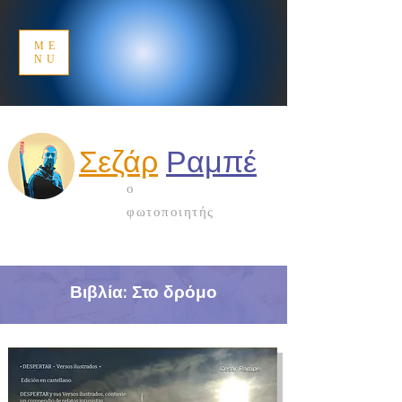
ME
NU
Σεζάρ
Ραμπέ
ο
φωτοποιητής
Βιβλία: Στο δρόμο