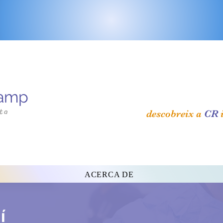
amp
ta
descobreix a
CR
i
ACERCA DE
í