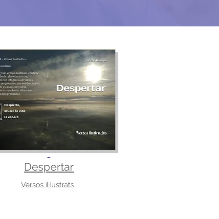
Despertar
Versos il·lustrats