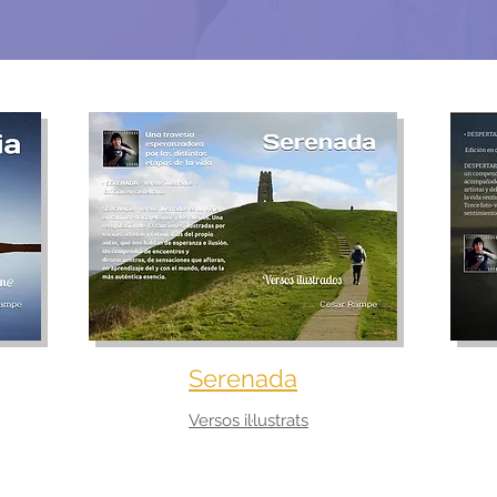
Serenada
Versos il·lustrats