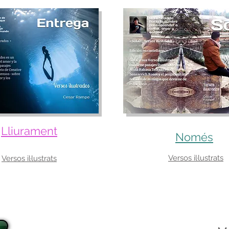
Lliurament
Només
Versos il·lustrats
Versos il·lustrats