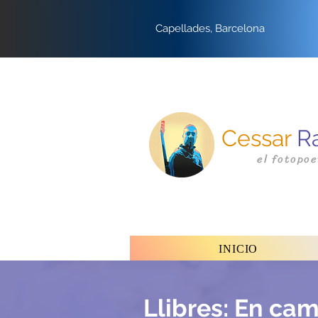
Capellades, Barcelona
Cessar
R
el fotopoe
INICIO
Llibres: En cam