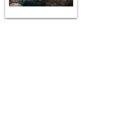
Decideixo ser estàtua i
esperar, observant-la.