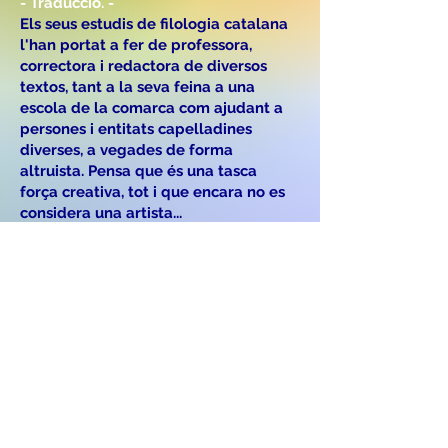
- Traducció. -
Els seus estudis de filologia catalana
l'han portat a fer de professora,
correctora i redactora de diversos
textos, tant a la seva feina a una
escola de la comarca com ajudant a
persones i entitats capelladines
diverses, a vegades de forma
altruista. Pensa que és una tasca
força creativa, tot i que encara no es
considera una artista...
El que més la motiva són les ganes
de ser feliç i trobar el seu lloc al món,
encara que sigui en un racó petit. I ho
aconsegueix sobretot fent que les
persones de seu voltant (familiars,
amics...) també siguin felices,
intentant donar-los ajuda, respecte i
somriures a dojo!