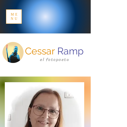
ME
NU
Cessar
Ramp
el fotopoeta