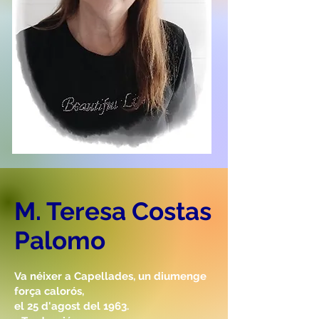
M. Teresa Costas
Palomo
Va néixer a Capellades, un diumenge
força calorós,
el 25 d'agost del 1963.